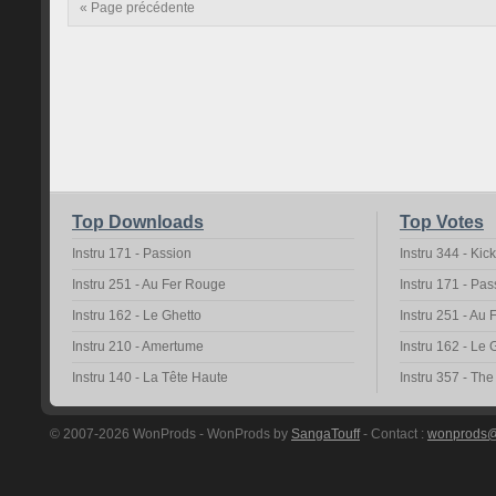
« Page précédente
Top Downloads
Top Votes
Instru 171 - Passion
Instru 344 - Kic
Instru 251 - Au Fer Rouge
Instru 171 - Pas
Instru 162 - Le Ghetto
Instru 251 - Au
Instru 210 - Amertume
Instru 162 - Le 
Instru 140 - La Tête Haute
Instru 357 - Th
© 2007-2026 WonProds - WonProds by
SangaTouff
- Contact :
wonprods@h