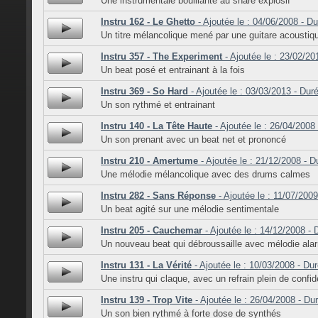
Une instrumentale bouillante au snare explosif
Instru 162 - Le Ghetto
- Ajoutée le : 04/06/2008 - Du
Un titre mélancolique mené par une guitare acoustiq
Instru 357 - The Experiment
- Ajoutée le : 23/02/20
Un beat posé et entrainant à la fois
Instru 369 - So Hard
- Ajoutée le : 03/03/2013 - Dur
Un son rythmé et entrainant
Instru 140 - La Tête Haute
- Ajoutée le : 26/04/2008
Un son prenant avec un beat net et prononcé
Instru 210 - Amertume
- Ajoutée le : 21/12/2008 - D
Une mélodie mélancolique avec des drums calmes
Instru 282 - Sans Réponse
- Ajoutée le : 11/07/2009
Un beat agité sur une mélodie sentimentale
Instru 205 - Cauchemar
- Ajoutée le : 14/12/2008 - 
Un nouveau beat qui débroussaille avec mélodie ala
Instru 131 - La Vérité
- Ajoutée le : 10/03/2008 - Dur
Une instru qui claque, avec un refrain plein de confi
Instru 139 - Trop Vite
- Ajoutée le : 26/04/2008 - Du
Un son bien rythmé à forte dose de synthés