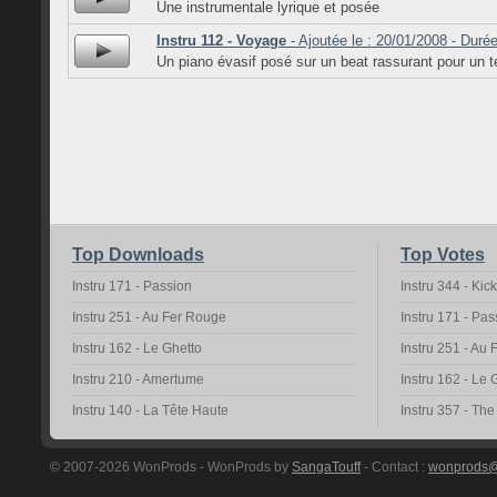
Une instrumentale lyrique et posée
Instru 112 - Voyage
- Ajoutée le : 20/01/2008 - Durée
Un piano évasif posé sur un beat rassurant pour un t
Top Downloads
Top Votes
Instru 171 - Passion
Instru 344 - Kic
Instru 251 - Au Fer Rouge
Instru 171 - Pas
Instru 162 - Le Ghetto
Instru 251 - Au
Instru 210 - Amertume
Instru 162 - Le 
Instru 140 - La Tête Haute
Instru 357 - Th
© 2007-2026 WonProds - WonProds by
SangaTouff
- Contact :
wonprods@h