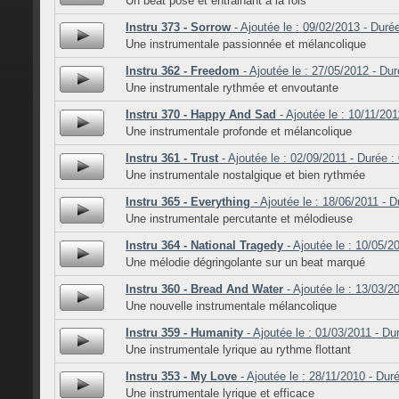
Un beat posé et entrainant à la fois
Instru 373 - Sorrow
- Ajoutée le : 09/02/2013 - Duré
Une instrumentale passionnée et mélancolique
Instru 362 - Freedom
- Ajoutée le : 27/05/2012 - Dur
Une instrumentale rythmée et envoutante
Instru 370 - Happy And Sad
- Ajoutée le : 10/11/201
Une instrumentale profonde et mélancolique
Instru 361 - Trust
- Ajoutée le : 02/09/2011 - Durée :
Une instrumentale nostalgique et bien rythmée
Instru 365 - Everything
- Ajoutée le : 18/06/2011 - D
Une instrumentale percutante et mélodieuse
Instru 364 - National Tragedy
- Ajoutée le : 10/05/2
Une mélodie dégringolante sur un beat marqué
Instru 360 - Bread And Water
- Ajoutée le : 13/03/2
Une nouvelle instrumentale mélancolique
Instru 359 - Humanity
- Ajoutée le : 01/03/2011 - Du
Une instrumentale lyrique au rythme flottant
Instru 353 - My Love
- Ajoutée le : 28/11/2010 - Dur
Une instrumentale lyrique et efficace