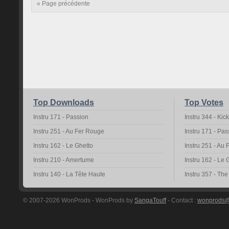
« Page précédente
Top Downloads
Top Votes
Instru 171 - Passion
Instru 344 - Kic
Instru 251 - Au Fer Rouge
Instru 171 - Pas
Instru 162 - Le Ghetto
Instru 251 - Au
Instru 210 - Amertume
Instru 162 - Le 
Instru 140 - La Tête Haute
Instru 357 - Th
© 2007-2026 WonProds - WonProds by
SangaTouff
- Contact :
wonprods@h