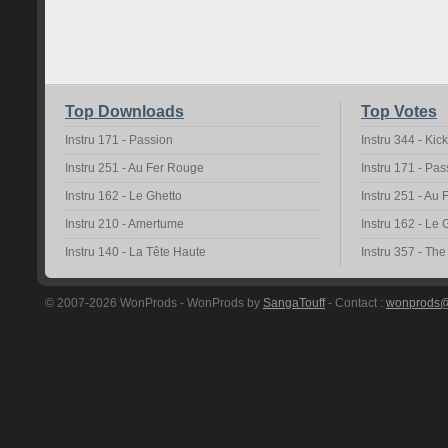
Top Downloads
Top Votes
Instru 171 - Passion
Instru 344 - Kic
Instru 251 - Au Fer Rouge
Instru 171 - Pas
Instru 162 - Le Ghetto
Instru 251 - Au
Instru 210 - Amertume
Instru 162 - Le 
Instru 140 - La Tête Haute
Instru 357 - Th
© 2007-2026 WonProds - WonProds by
SangaTouff
- Contact :
wonprods@h