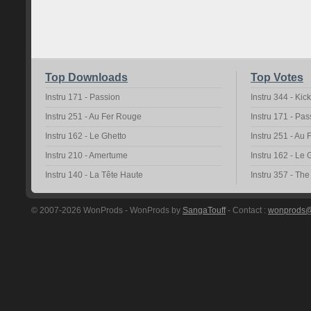
Top Downloads
Top Votes
Instru 171 - Passion
Instru 344 - Kic
Instru 251 - Au Fer Rouge
Instru 171 - Pas
Instru 162 - Le Ghetto
Instru 251 - Au
Instru 210 - Amertume
Instru 162 - Le 
Instru 140 - La Tête Haute
Instru 357 - Th
© 2007-2026 WonProds - WonProds by
SangaTouff
- Contact :
wonprods@h