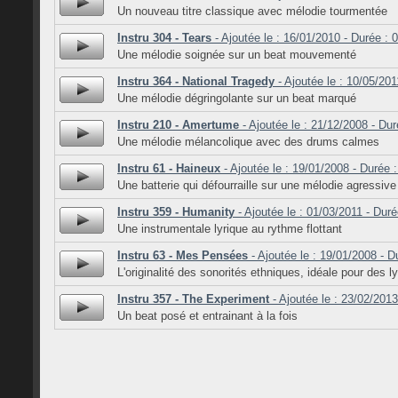
Un nouveau titre classique avec mélodie tourmentée
Instru 304 - Tears
- Ajoutée le : 16/01/2010 - Durée : 
Une mélodie soignée sur un beat mouvementé
Instru 364 - National Tragedy
- Ajoutée le : 10/05/201
Une mélodie dégringolante sur un beat marqué
Instru 210 - Amertume
- Ajoutée le : 21/12/2008 - Dur
Une mélodie mélancolique avec des drums calmes
Instru 61 - Haineux
- Ajoutée le : 19/01/2008 - Durée 
Une batterie qui défourraille sur une mélodie agressive
Instru 359 - Humanity
- Ajoutée le : 01/03/2011 - Duré
Une instrumentale lyrique au rythme flottant
Instru 63 - Mes Pensées
- Ajoutée le : 19/01/2008 - D
L'originalité des sonorités ethniques, idéale pour des l
Instru 357 - The Experiment
- Ajoutée le : 23/02/2013
Un beat posé et entrainant à la fois