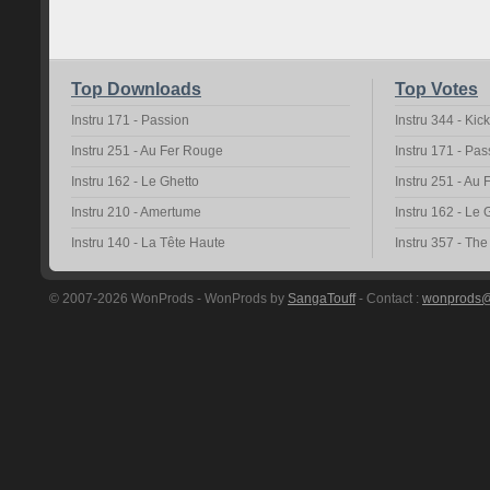
Top Downloads
Top Votes
Instru 171 - Passion
Instru 344 - Kic
Instru 251 - Au Fer Rouge
Instru 171 - Pas
Instru 162 - Le Ghetto
Instru 251 - Au
Instru 210 - Amertume
Instru 162 - Le 
Instru 140 - La Tête Haute
Instru 357 - Th
© 2007-2026 WonProds - WonProds by
SangaTouff
- Contact :
wonprods@h