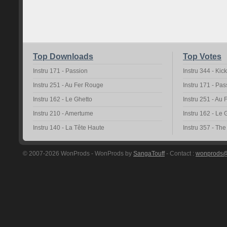
Top Downloads
Top Votes
Instru 171 - Passion
Instru 344 - Kic
Instru 251 - Au Fer Rouge
Instru 171 - Pas
Instru 162 - Le Ghetto
Instru 251 - Au
Instru 210 - Amertume
Instru 162 - Le 
Instru 140 - La Tête Haute
Instru 357 - Th
© 2007-2026 WonProds - WonProds by
SangaTouff
- Contact :
wonprods@h