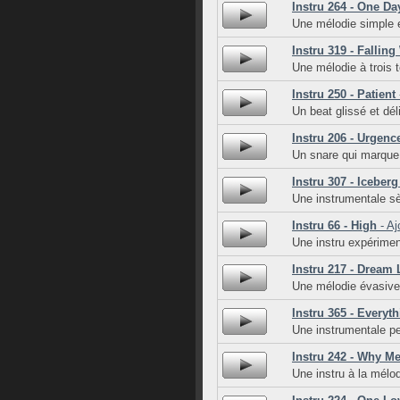
Instru 264 - One Da
Une mélodie simple e
Instru 319 - Falling
Une mélodie à trois 
Instru 250 - Patient
Un beat glissé et dé
Instru 206 - Urgenc
Un snare qui marque
Instru 307 - Iceberg
Une instrumentale s
Instru 66 - High
- Aj
Une instru expérimen
Instru 217 - Dream
Une mélodie évasive 
Instru 365 - Everyt
Une instrumentale p
Instru 242 - Why M
Une instru à la mélodi