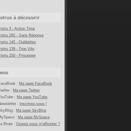
nstrus à découvrir
Instru 3 - Action Time
Instru 282 - Sans Réponse
Instru 145 - Oubliettes
Instru 139 - Trop Vite
Instru 150 - Prisonnier
iens
FaceBook :
Ma page FaceBook
Twitter :
Ma page Twitter
YouTube :
Ma page YouTube
Newsletter :
Inscrivez-vous !
SkyBlog :
Ma page SkyBlog
MySpace :
Ma page MySpace
La Brute :
Oserez-vous m'affronter ?