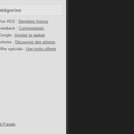
atégories
Flux RSS :
Dernières Instrus
Feedback :
Commentaires
iGoogle :
Ajoutez le gadget
Artistes :
Découvrez des artistes
Offre spéciale :
Une instru offerte