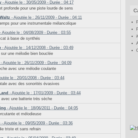
y
- Ajoutée le : 30/05/2009 - Durée : 04:17
t profonde pour une piste lourde de sens
C
 Waltz
- Ajoutée le : 26/11/2009 - Durée : 04:11
temps pour une instrumentale mélancolique
- Ajoutée le : 04/08/2009 - Durée : 03:55
licat à base de synthés
e
- Ajoutée le : 14/12/2008 - Durée : 03:49
 sur une mélodie bien bouclée
- Ajoutée le : 26/11/2009 - Durée : 04:09
èche avec une mélodie coulante
outée le : 20/01/2008 - Durée : 03:44
tale avec des sonorités évasives
 Land
- Ajoutée le : 17/01/2009 - Durée : 03:44
avec une batterie très sèche
hing
- Ajoutée le : 18/06/2011 - Durée : 04:05
ercutante et mélodieuse
e
- Ajoutée le : 09/05/2009 - Durée : 03:36
e triste et sans refrain