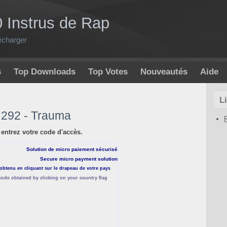
0 Instrus de Rap
écharger
s
Top Downloads
Top Votes
Nouveautés
Aide
L
u 292 - Trauma
 entrez votre code d'accès.
Solution de micro paiement sécurisé
Secure micro payment solution
 obtenu en cliquant sur le drapeau de votre pays
 code obtained by clicking on your country flag