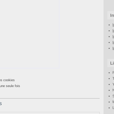
I
L
les cookies
une seule fois
s