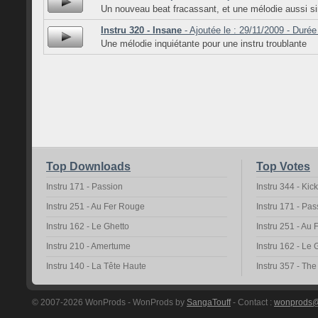
Un nouveau beat fracassant, et une mélodie aussi si
Instru 320 - Insane
- Ajoutée le : 29/11/2009 - Durée
Une mélodie inquiétante pour une instru troublante
Top Downloads
Top Votes
Instru 171 - Passion
Instru 344 - Kic
Instru 251 - Au Fer Rouge
Instru 171 - Pas
Instru 162 - Le Ghetto
Instru 251 - Au
Instru 210 - Amertume
Instru 162 - Le 
Instru 140 - La Tête Haute
Instru 357 - Th
© 2007-2026 WonProds - WonProds by
SangaTouff
- Contact :
wonprods@h