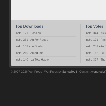
Top Downloads
Top Votes
Instru 171 - Passion
Instru 344 - Kic
Instru 251 - Au Fer Rouge
Instru 171 - Pas
Instru 162 - Le Ghetto
Instru 251 - Au
Instru 210 - Amertume
Instru 162 - Le 
Instru 140 - La Tête Haute
Instru 357 - Th
© 2007-2026 WonProds - WonProds by
SangaTouff
- Contact :
wonprods@h