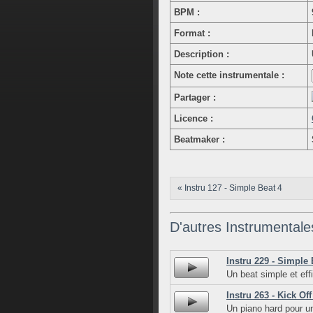
BPM :
Format :
Description :
Note cette instrumentale :
Partager :
Licence :
Beatmaker :
« Instru 127 - Simple Beat 4
D'autres Instrumentale
Instru 229 - Simple 
Un beat simple et eff
Instru 263 - Kick Off
Un piano hard pour u