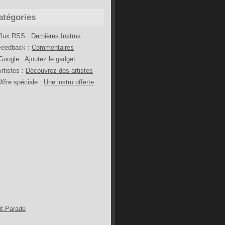
atégories
Flux RSS :
Dernières Instrus
Feedback :
Commentaires
iGoogle :
Ajoutez le gadget
Artistes :
Découvrez des artistes
Offre spéciale :
Une instru offerte