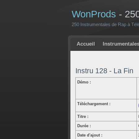
WonProds
- 25
250 Instrumentales de Rap à Tél
Accueil
Instrumentale
Instru 128 - La Fin
Démo :
Téléchargement :
Titre :
Durée :
Date d'ajout :