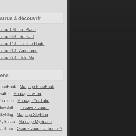
nstrus à découvrir
Instru 196 - En Place
Instru 369 - So Hard
Instru 140 - La Tête Haute
Instru 210 - Amertume
Instru 273 - Help Me
iens
FaceBook :
Ma page FaceBook
Twitter :
Ma page Twitter
YouTube :
Ma page YouTube
Newsletter :
Inscrivez-vous !
SkyBlog :
Ma page SkyBlog
MySpace :
Ma page MySpace
La Brute :
Oserez-vous m'affronter ?