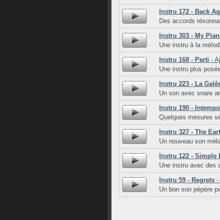
Instru 172 - Back A
Des accords résonnan
Instru 303 - My Pia
Une instru à la mélod
Instru 168 - Parti
- A
Une instru plus posé
Instru 223 - La Galè
Un son avec snare ar
Instru 190 - Intempo
Quelques mesures sè
Instru 327 - The Ea
Un nouveau son méla
Instru 122 - Simple 
Une instru avec des 
Instru 59 - Regrets
-
Un bon son pépère po